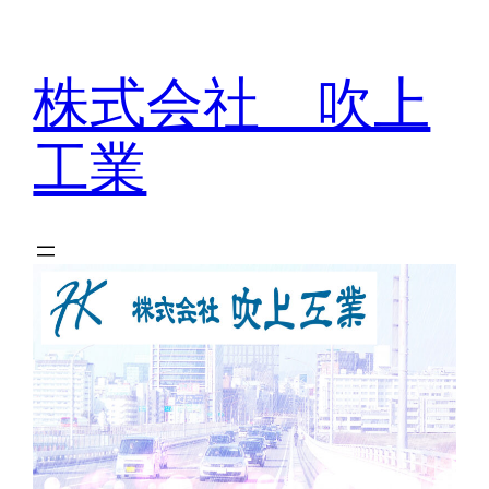
内
容
株式会社 吹上
を
ス
工業
キ
ッ
プ